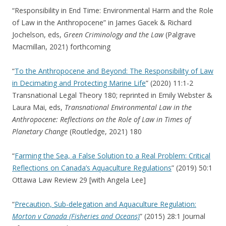
“Responsibility in End Time: Environmental Harm and the Role
of Law in the Anthropocene” in James Gacek & Richard
Jochelson, eds,
Green Criminology and the Law
(Palgrave
Macmillan, 2021) forthcoming
“
To the Anthropocene and Beyond: The Responsibility of Law
in Decimating and Protecting Marine Life
” (2020) 11:1-2
Transnational Legal Theory 180; reprinted in Emily Webster &
Laura Mai, eds,
Transnational Environmental Law in the
Anthropocene: Reflections on the Role of Law in Times of
Planetary Change
(Routledge, 2021) 180
“
Farming the Sea, a False Solution to a Real Problem: Critical
Reflections on Canada’s Aquaculture Regulations
” (2019) 50:1
Ottawa Law Review 29 [with Angela Lee]
“
Precaution, Sub-delegation and Aquaculture Regulation:
Morton v Canada (Fisheries and Oceans)
” (2015) 28:1 Journal