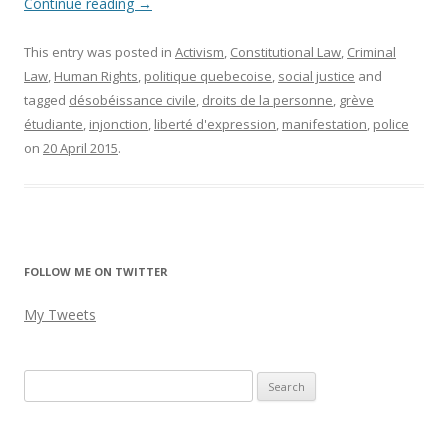
Continue reading
→
This entry was posted in
Activism
,
Constitutional Law
,
Criminal
Law
,
Human Rights
,
politique quebecoise
,
social justice
and
tagged
désobéissance civile
,
droits de la personne
,
grève
étudiante
,
injonction
,
liberté d'expression
,
manifestation
,
police
on
20 April 2015
.
FOLLOW ME ON TWITTER
My Tweets
Search
for: