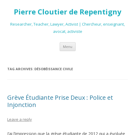
Pierre Cloutier de Repentigny
Researcher, Teacher, Lawyer, Activist | Chercheur, enseignant,
avocat, activiste
Skip
Menu
to
content
TAG ARCHIVES:
DÉSOBÉISSANCE CIVILE
Grève Étudiante Prise Deux : Police et
Injonction
Leave a reply
J’ai l’impression que la grève étudiante de 2012 qui a évoluée